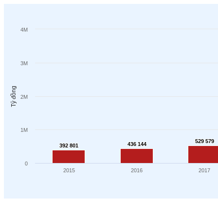
4M
3M
Tỷ đồng
2M
1M
529 579
529 579
436 144
436 144
392 801
392 801
0
2015
2016
2017