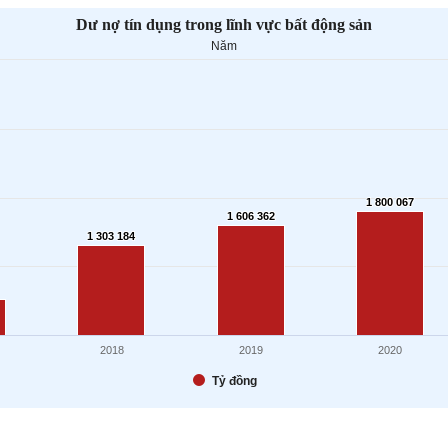
Dư nợ tín dụng trong lĩnh vực bất động sản
Năm
1 800 067
1 800 067
1 606 362
1 606 362
1 303 184
1 303 184
2018
2019
2020
Tỷ đồng