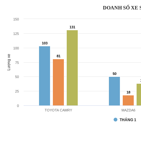
DOANH SỐ XE S
150
131
131
125
103
103
100
Lượng xe
81
81
75
50
50
50
25
18
18
0
TOYOTA CAMRY
MAZDA6
THÁNG 1