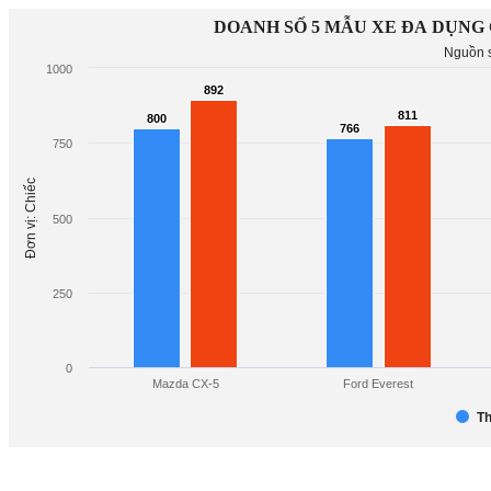
DOANH SỐ 5 MẪU XE ĐA DỤNG 
Nguồn s
1000
892
892
811
811
800
800
766
766
750
Đơn vị: Chiếc
500
250
0
Mazda CX-5
Ford Everest
Th