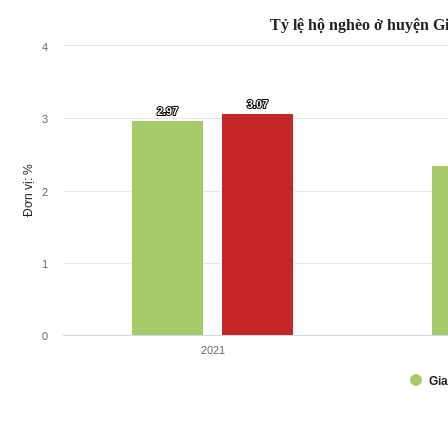
Tỷ lệ hộ nghèo ở huyện Gi
4
3.07
3.07
2.97
2.97
3
Đơn vị: %
2
1
0
2021
Gia