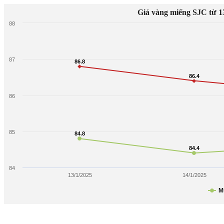
Giá vàng miếng SJC từ 13
88
87
86.8
86.8
86.4
86.4
86
85
84.8
84.8
84.4
84.4
84
13/1/2025
14/1/2025
M