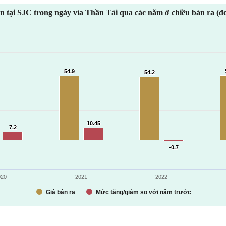
n tại SJC trong ngày vía Thần Tài qua các năm ở chiều bán ra (đơ
54.9
54.9
54.2
54.2
10.45
10.45
7.2
7.2
-0.7
-0.7
020
2021
2022
Giá bán ra
Mức tăng/giảm so với năm trước