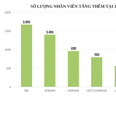
SỐ LƯỢNG NHÂN VIÊN TĂNG THÊM TẠI 
2000
1 674
1 674
1500
1 404
1 404
965
965
1000
796
796
500
0
MB
VPBANK
HDBANK
VIETCOMBANK