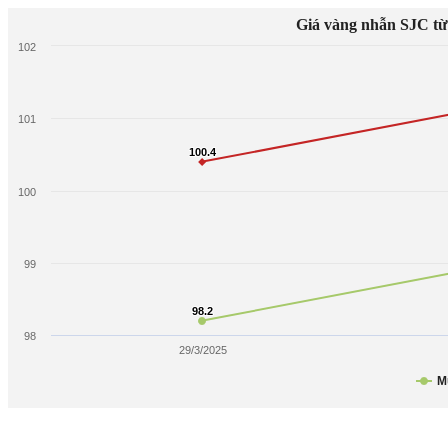
Giá vàng nhẫn SJC từ 
102
101
100.4
100.4
100
99
98.2
98.2
98
29/3/2025
M