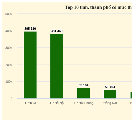
Top 10 tỉnh, thành phố có mức th
500k
395 110
395 110
400k
381 449
381 449
300k
200k
100k
63 164
63 164
51 403
51 403
0
TP
TPHCM
TP Hà Nội
TP Hải Phòng
Đồng Nai