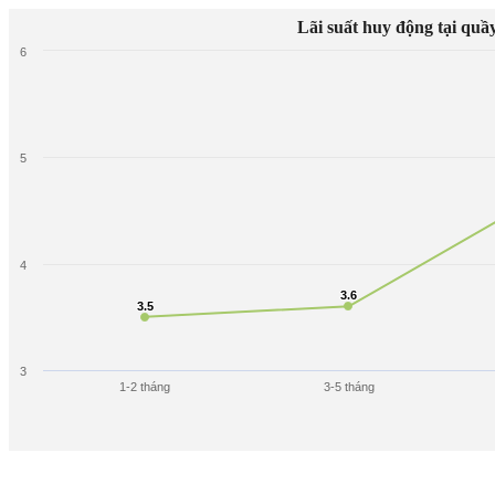
Lãi suất huy động tại quầ
6
5
4
3.6
3.6
3.5
3.5
3
1-2 tháng
3-5 tháng