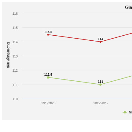
Giá
116
115
114.5
114.5
114
114
114
Triệu đồng/lượng
113
112
111.5
111.5
111
111
111
110
19/5/2025
20/5/2025
M