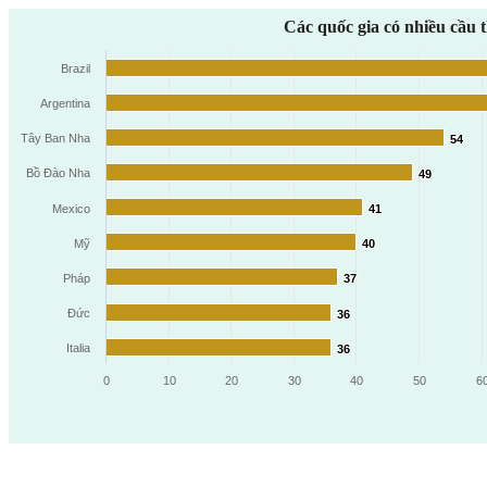
Các quốc gia có nhiều cầu
Brazil
Argentina
Tây Ban Nha
54
54
Bồ Đào Nha
49
49
Mexico
41
41
Mỹ
40
40
Pháp
37
37
Đức
36
36
Italia
36
36
0
10
20
30
40
50
6