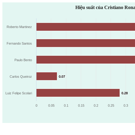
Hiệu suất của Cristiano Ron
Roberto Martinez
Fernando Santos
Paulo Bento
Carlos Queiroz
0.07
0.07
Luiz Felipe Scolari
0.28
0.28
0
0.05
0.1
0.15
0.2
0.25
0.3