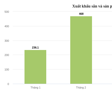
Xuất khẩu sắn và sản 
500
468
468
400
300
236.1
236.1
200
100
0
Tháng 1
Tháng 2