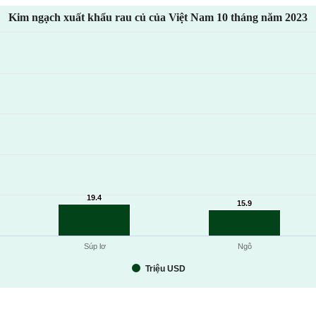
Kim ngạch xuất khẩu rau củ của Việt Nam 10 tháng năm 2023
19.4
19.4
15.9
15.9
Súp lơ
Ngô
Triệu USD