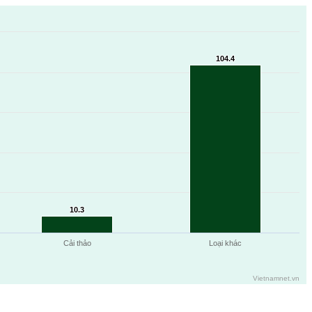
104.4
104.4
10.3
10.3
Cải thảo
Loại khác
Vietnamnet.vn