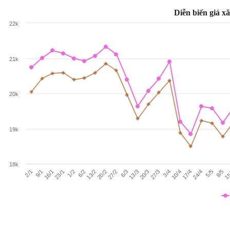
Diễn biến giá x
22k
21k
20k
19k
18k
13/2
5/5
20/2
8/5
27/2
15
6/3
13/3
2/1
20/3
9/1
27/3
16/1
3/4
10/4
23/1
1/2
17/4
24/4
6/2