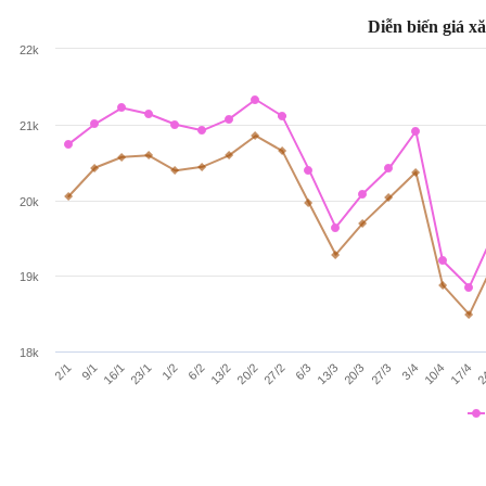
Diễn biến giá x
22k
21k
20k
19k
18k
3/4
27/2
23/1
27/3
20/2
2
16/1
20/3
13/2
17/4
9/1
13/3
6/2
10/4
2/1
6/3
1/2